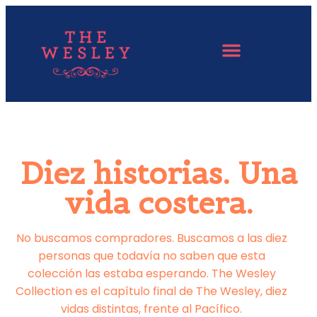
Diez historias. Una
vida costera.
No buscamos compradores. Buscamos a las diez
personas que todavía no saben que esta
colección las estaba esperando. The Wesley
Collection es el capítulo final de The Wesley, diez
vidas distintas, frente al Pacífico.