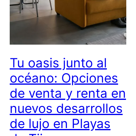
Tu oasis junto al
océano: Opciones
de venta y renta en
nuevos desarrollos
de lujo en Playas